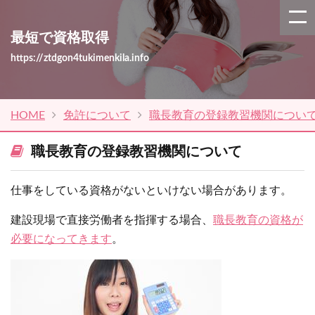
最短で資格取得
https://ztdgon4tukimenkila.info
HOME
免許について
職長教育の登録教習機関につい
職長教育の登録教習機関について
仕事をしている資格がないといけない場合があります。
建設現場で直接労働者を指揮する場合、
職長教育の資格が
必要になってきます
。